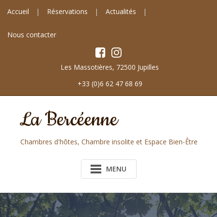
Skip
Panneau de gestion des cookies
Accueil
Réservations
Actualités
to
content
Nous contacter
Les Massotières, 72500 Jupilles
+33 (0)6 62 47 68 69
La Bercéenne
Chambres d'hôtes, Chambre insolite et Espace Bien-Être
MENU