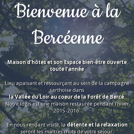
Bienvenue à la
Bercéenne
Maison d’hôtes et son Espace bien-être ouverte
toute l’année
Lieu apaisant et ressourçant au sein de la campagne
sarthoise dans
la Vallée du Loir au coeur de la Forêt de Bercé
.
Notre logis est une maison restaurée pendant l’hiver
2015-2016.
En nous rendant visite, la
détente et la relaxation
seront les maîtres mots de votre séjour.