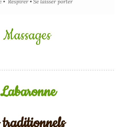
 Massages
 Labaronne
traditionnels