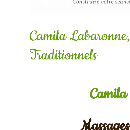
Camila Labaronne,
Traditionnels
Camila
Massages 