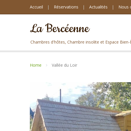
Skip
Panneau de gestion des cookies
Accueil
Réservations
Actualités
Nous 
to
content
La Bercéenne
Chambres d'hôtes, Chambre insolite et Espace Bien-
Home
Vallée du Loir