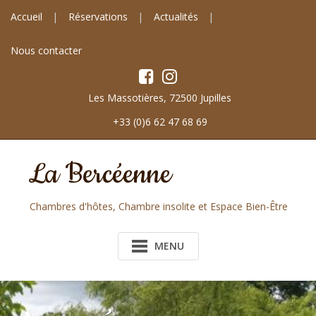
Skip
Panneau de gestion des cookies
Accueil
Réservations
Actualités
to
content
Nous contacter
Les Massotières, 72500 Jupilles
+33 (0)6 62 47 68 69
La Bercéenne
Chambres d'hôtes, Chambre insolite et Espace Bien-Être
MENU